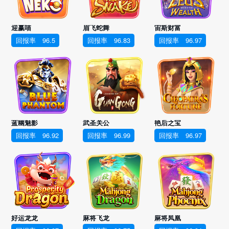
迎赢喵
眉飞蛇舞
宙斯财富
回报率
96.5
回报率
96.83
回报率
96.97
蓝幽魅影
武圣关公
艳后之宝
回报率
96.92
回报率
96.99
回报率
96.97
好运龙龙
麻将飞龙
麻将凤凰