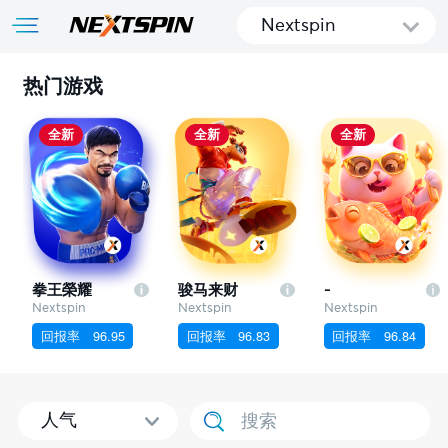
Nextspin
热门游戏
全新
全新
全新
拳王榮耀
骏马来财
-
Nextspin
Nextspin
Nextspin
回报率
96.95
回报率
96.83
回报率
96.84
人气