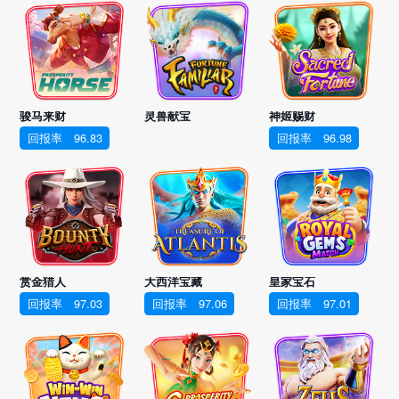
骏马来财
灵兽献宝
神姬赐财
回报率
96.83
回报率
96.98
赏金猎人
大西洋宝藏
皇家宝石
回报率
97.03
回报率
97.06
回报率
97.01