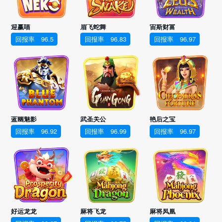
迎赢喵
眉飞蛇舞
宙斯财富
回报率
96.5
回报率
96.83
回报率
96.97
蓝幽魅影
武圣关公
艳后之宝
回报率
96.92
回报率
96.99
回报率
96.97
好运龙龙
麻将飞龙
麻将凤凰