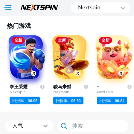
Nextspin
热门游戏
全新
全新
全新
拳王榮耀
骏马来财
-
Nextspin
Nextspin
Nextspin
回报率
96.95
回报率
96.83
回报率
96.84
人气