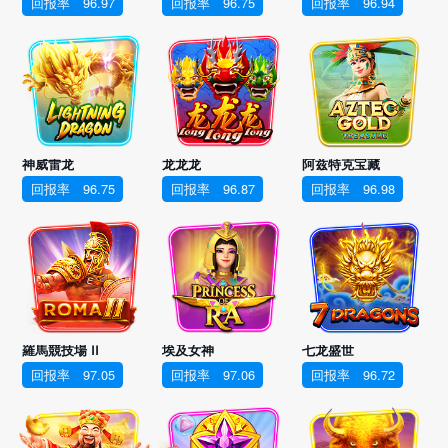
回报率
96.97
回报率
96.75
回报率
96.94
神威雷龙
龙龙龙
阿兹特克宝藏
回报率
96.75
回报率
96.87
回报率
96.98
羅馬競技場 II
埃及女神
七龙盛世
回报率
97.05
回报率
97.06
回报率
96.72