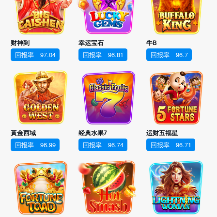
财神到
幸运宝石
牛B
回报率
97.04
回报率
96.81
回报率
96.7
黃金西域
经典水果7
运财五福星
回报率
96.99
回报率
96.74
回报率
96.71