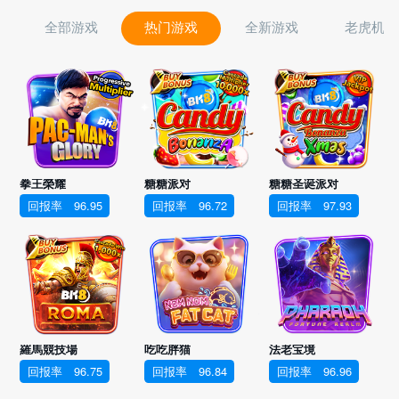
全部游戏
热门游戏
全新游戏
老虎机
拳王榮耀
糖糖派对
糖糖圣诞派对
回报率
96.95
回报率
96.72
回报率
97.93
羅馬競技場
吃吃胖猫
法老宝境
回报率
96.75
回报率
96.84
回报率
96.96