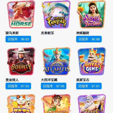
骏马来财
灵兽献宝
神姬赐财
回报率
96.83
回报率
96.98
赏金猎人
大西洋宝藏
皇家宝石
回报率
97.03
回报率
97.06
回报率
97.01