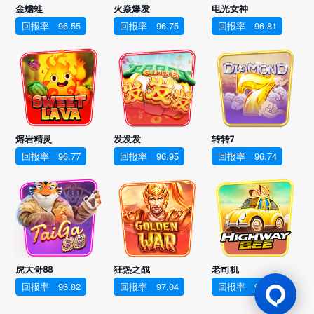
金蟾蛙
火焱爆发
电光女神
回报率
96.55
回报率
96.75
回报率
96.81
熔岩精灵
发发发
转转7
回报率
96.77
回报率
96.95
回报率
96.74
虎大哥88
狂热之战
老司机
回报率
96.82
回报率
97.04
回报率
96.83