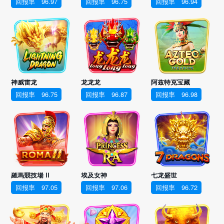
回报率
96.97
回报率
96.75
回报率
96.94
神威雷龙
龙龙龙
阿兹特克宝藏
回报率
96.75
回报率
96.87
回报率
96.98
羅馬競技場 II
埃及女神
七龙盛世
回报率
97.05
回报率
97.06
回报率
96.72