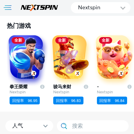
Nextspin
热门游戏
全新
全新
全新
拳王榮耀
骏马来财
-
Nextspin
Nextspin
Nextspin
回报率
96.95
回报率
96.83
回报率
96.84
人气