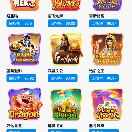
迎赢喵
眉飞蛇舞
宙斯财富
回报率
96.5
回报率
96.83
回报率
96.97
蓝幽魅影
武圣关公
艳后之宝
回报率
96.92
回报率
96.99
回报率
96.97
好运龙龙
麻将飞龙
麻将凤凰