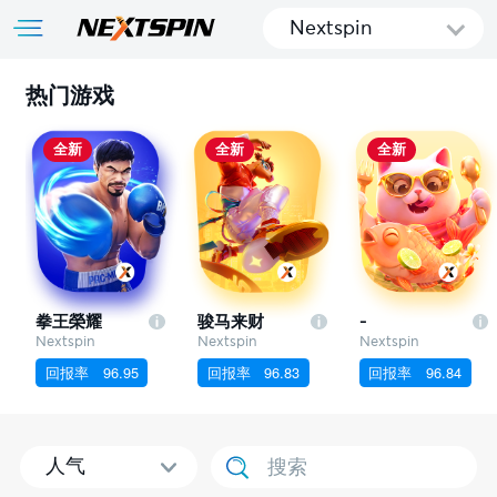
Nextspin
热门游戏
全新
全新
全新
拳王榮耀
骏马来财
-
Nextspin
Nextspin
Nextspin
回报率
96.95
回报率
96.83
回报率
96.84
人气