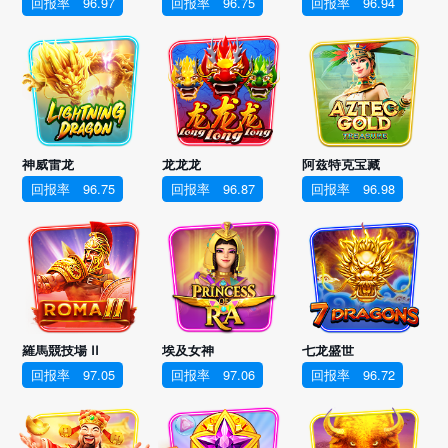
回报率
96.97
回报率
96.75
回报率
96.94
神威雷龙
龙龙龙
阿兹特克宝藏
回报率
96.75
回报率
96.87
回报率
96.98
羅馬競技場 II
埃及女神
七龙盛世
回报率
97.05
回报率
97.06
回报率
96.72