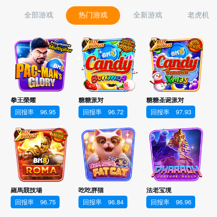
全部游戏
热门游戏
全新游戏
老虎机
拳王榮耀
糖糖派对
糖糖圣诞派对
回报率
96.95
回报率
96.72
回报率
97.93
羅馬競技場
吃吃胖猫
法老宝境
回报率
96.75
回报率
96.84
回报率
96.96