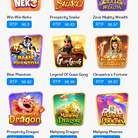
Win Win Neko
Prosperity Snake
Zeus Mighty Wealth
RTP
96.5
RTP
96.83
RTP
96.97
Blue Phantom
Legend Of Guan Gong
Cleopatra's Fortune
RTP
96.92
RTP
96.99
RTP
96.97
Prosperity Dragon
Mahjong Dragon
Mahjong Phoenix