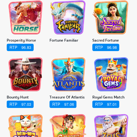
Prosperity Horse
Fortune Familiar
Sacred Fortune
RTP
96.83
RTP
96.98
Bounty Hunt
Treasure Of Atlantis
Royal Gems Match
RTP
97.03
RTP
97.06
RTP
97.01