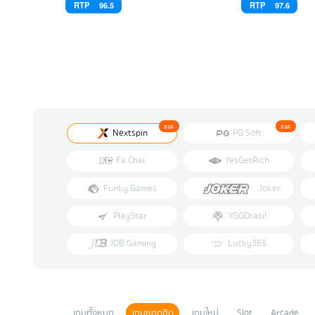
RTP
96.5
RTP
97.6
ฮอต
ฮอต
Nextspin
PG Soft
Fa Chai
YesGetRich
Funky Games
Joker
PlayStar
YGGDrasil
JDB Gaming
Lucky365
เกมทั้งหมด
เกมยอดฮิต
เกมใหม่
slot
arcade