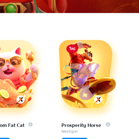
ใหม่
om Fat Cat
Prosperity Horse
n
Nextspin