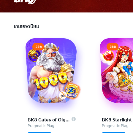
เกมยอดนิยม
ฮอต
ฮอต
BK8 Gates of Olympus 1000
Pragmatic Play
Pragmatic Play