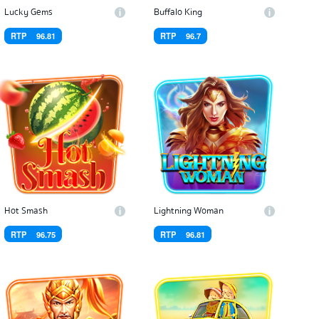
Lucky Gems
Buffalo King
RTP
96.81
RTP
96.7
Hot Smash
Lightning Woman
RTP
96.75
RTP
96.81