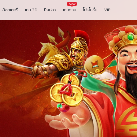
ล็อตเตอรี่
เกม 3D
ยิงปลา
เกมด่วน
โปรโมชั่น
VIP