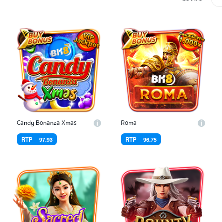
Candy Bonanza Xmas
Roma
RTP
97.93
RTP
96.75