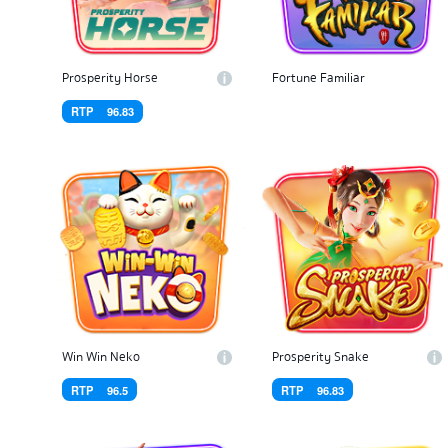
Prosperity Horse
Fortune Familiar
RTP
96.83
Win Win Neko
Prosperity Snake
RTP
96.5
RTP
96.83