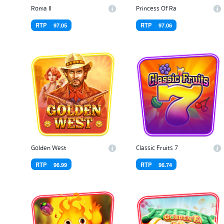
Roma II
Princess Of Ra
RTP
97.05
RTP
97.06
Golden West
Classic Fruits 7
RTP
96.99
RTP
96.74