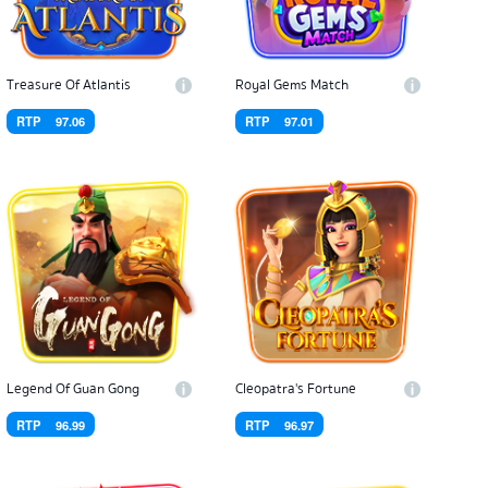
Treasure Of Atlantis
Royal Gems Match
RTP
97.06
RTP
97.01
Legend Of Guan Gong
Cleopatra's Fortune
RTP
96.99
RTP
96.97