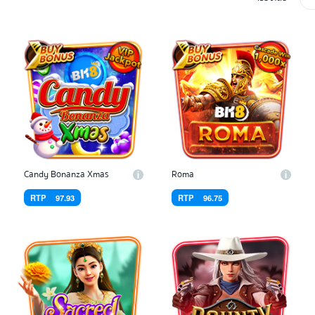
Candy Bonanza Xmas
Roma
RTP
97.93
RTP
96.75