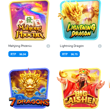
Mahjong Phoenix
Lightning Dragon
RTP
96.94
RTP
96.75