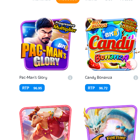
Pac-Man's Glory
Candy Bonanza
RTP
96.95
RTP
96.72