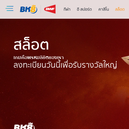
กีฬา
อี สปอร์ต
คาสิโน
สล็อต
สล็อต
เกมคือพรหมลิขิตของเรา
ลงทะเบียนวันนี้เพื่อรับรางวัลใหญ่