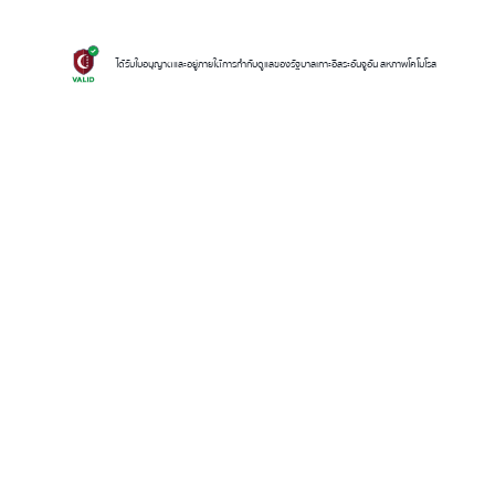
ได้รับใบอนุญาตและอยู่ภายใต้การกำกับดูแลของรัฐบาลเกาะอิสระอันจูอัน สหภาพโคโมโรส