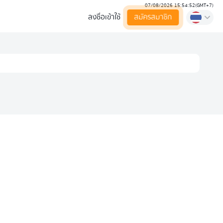
07/08/2026 15:54:53
(
GMT+7
)
ลงชื่อเข้าใช้
สมัครสมาชิก