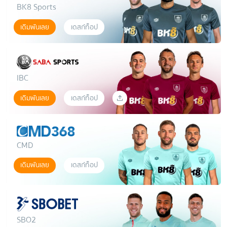
BK8 Sports
เดิมพันเลย
เดสก์ท็อป
IBC
เดิมพันเลย
เดสก์ท็อป
CMD
เดิมพันเลย
เดสก์ท็อป
SBO2