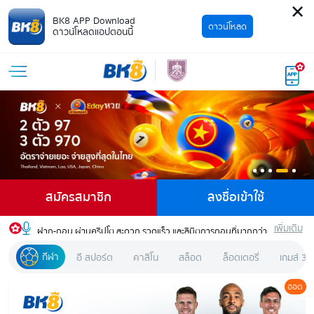
×
BK8 APP Download
ดาวน์โหลด
ดาวน์โหลดแอปตอนนี้
สมัครสมาชิก
ลงชื่อเข้าใช้
เพิ่มเติม
ฝาก-ถอน ผ่านคริปโต สะดวก รวดแร็ว และลิมิตการถอนที่มากกว่า!
กีฬา
อี สปอร์ต
คาสิโน
สล็อต
ล็อตเตอรี่
เกมส์ 3D
ฮอต