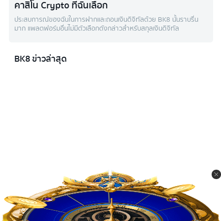
คาสิโน Crypto ที่ฉันเลือก
ประสบการณ์ของฉันในการฝากและถอนเงินดิจิทัลด้วย BK8 นั้นราบรื่น
มาก แพลตฟอร์มอื่นไม่มีตัวเลือกดังกล่าวสำหรับสกุลเงินดิจิทัล
BK8 ข่าวล่าสุด