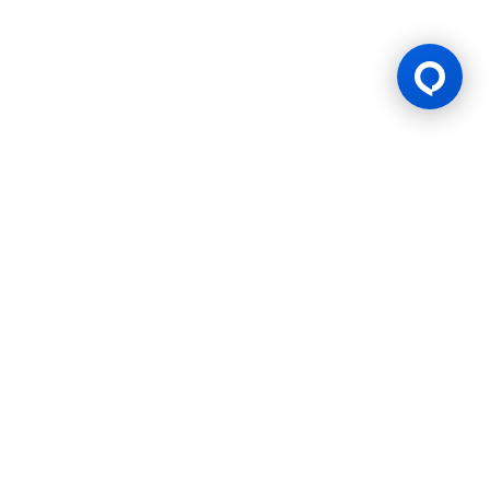
สปอนเซอร์หลักทางการ
กทางการ
ผู้สนับสนุนก่อนหน้า
ของเรา
.
BWF Thomas & Uber Cup
HSBC BWF World Tour
2022 - 2
2023-24
Finals 2026
Finals 2026
การเสนอเข้าชิงรางวัล