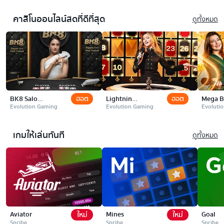
คาสิโนออนไลน์สดที่ดีที่สุด
ดูทั้งหมด
ฮอต
ฮอต
BK8 Salon Prive Baccarat
Lightning Roulette
Mega B
Evolution Gaming
Evolution Gaming
Evoluti
เกมให้เล่นทันที
ดูทั้งหมด
ใหม่
ใหม่
Aviator
Mines
Goal
Spribe
Spribe
Spribe