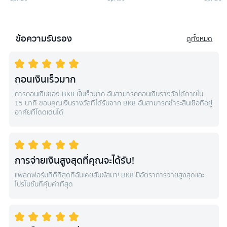
ข้อความรับรอง
ดูทั้งหมด
ถอนเงินเร็วมาก
การถอนเงินของ BK8 นั้นเร็วมาก ฉันสามารถถอนเงินรางวัลได้ภายใน
15 นาที ขอบคุณเงินรางวัลที่ได้รับจาก BK8 ฉันสามารถชำระสินเชื่อที่อยู่
อาศัยที่โดดเด่นได้
การจ่ายเงินสูงสุดที่คุณจะได้รับ!
แพลตฟอร์มที่ดีที่สุดที่ฉันเคยสัมผัสมา! BK8 มีอัตราการจ่ายสูงสุดและ
โปรโมชั่นที่คุ้มค่าที่สุด