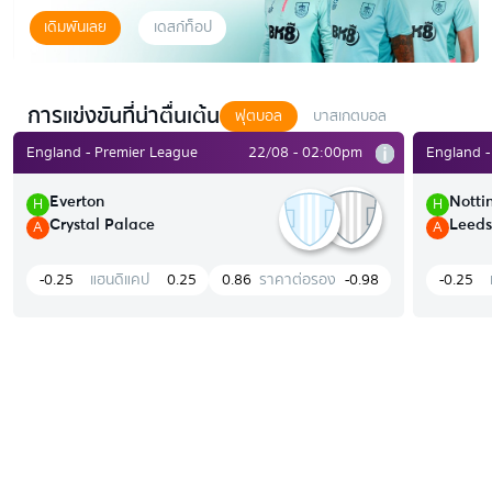
เดิมพันเลย
เดสก์ท็อป
การแข่งขันที่น่าตื่นเต้น
ฟุตบอล
บาสเกตบอล
England - Premier League
22/08 - 02:00pm
England -
H
H
Everton
Notti
A
A
Crystal Palace
Leeds
-0.25
แฮนดิแคป
0.25
0.86
ราคาต่อรอง
-0.98
-0.25