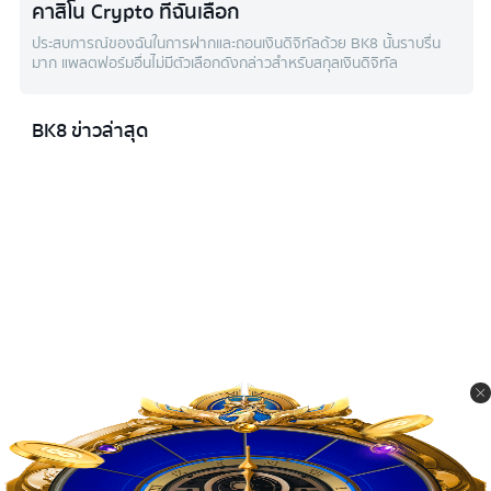
คาสิโน Crypto ที่ฉันเลือก
ประสบการณ์ของฉันในการฝากและถอนเงินดิจิทัลด้วย BK8 นั้นราบรื่น
มาก แพลตฟอร์มอื่นไม่มีตัวเลือกดังกล่าวสำหรับสกุลเงินดิจิทัล
BK8 ข่าวล่าสุด