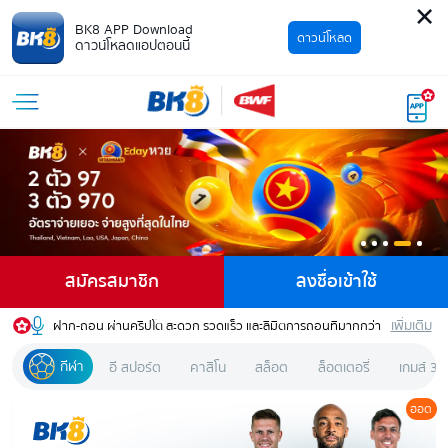
×
BK8 APP Download
ดาวน์โหลด
ดาวน์โหลดแอปตอนนี้
สมัครสมาชิก
ลงชื่อเข้าใช้
เพิ่มเติม
ฝาก-ถอน ผ่านคริปโต สะดวก รวดแร็ว และลิมิตการถอนที่มากกว่า!
กีฬา
อี สปอร์ต
คาสิโน
สล็อต
ล็อตเตอรี่
เกมส์ 3D
ฮอต