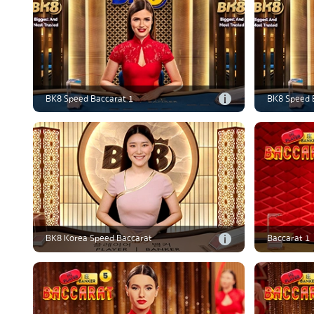
Dream Gaming E8 /Baccarat
*h*l*
Allbet / Baccarat
m*r*l
Evolution Gaming / Roulette
*i*g*
BK8 Speed Baccarat 1
BK8 Speed 
Allbet / Baccarat
*t*n**
EBET / Baccarat
*o*k*
EBET / Baccarat
a*g**
SA Gaming / SIC BO
t**n*
BK8 Korea Speed Baccarat
Baccarat 1
SA Gaming / Baccarat
g*a**
SA Gaming / Baccarat
z*i*w