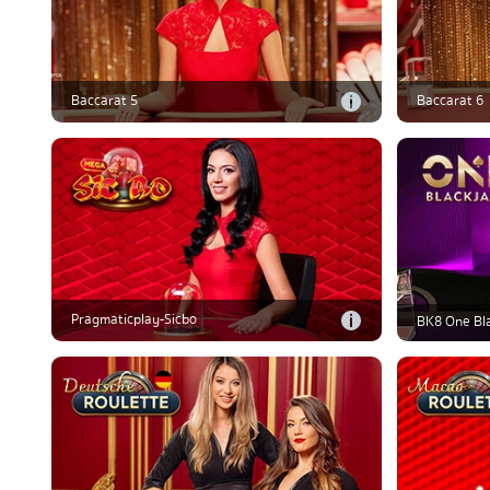
SA Gaming / Dragon Tiger
n*n**
Allbet / Baccarat
e*n*s
Baccarat 5
Baccarat 6
SA Gaming / SIC BO
****o
SA Gaming / Dragon Tiger
p**ii
Evolution Gaming / Roulette
d*ep*
SA Gaming / SIC BO
k*t**
Evolution Gaming / Baccarat
k*i**
Pragmaticplay-Sicbo
BK8 One Bl
SA Gaming / Baccarat
**i*a*
SA Gaming / Dragon Tiger
o*g*a
AE Casino / Baccarat
j*st*