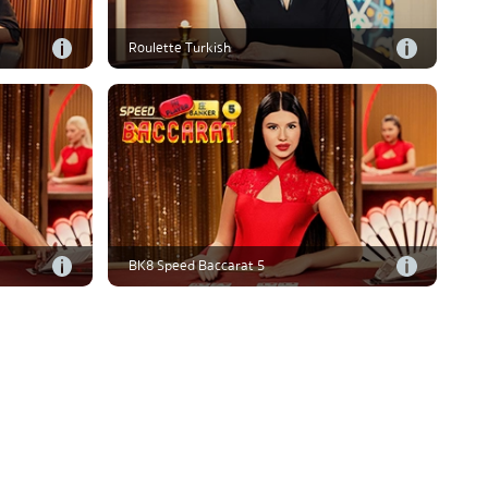
Roulette Turkish
BK8 Speed Baccarat 5