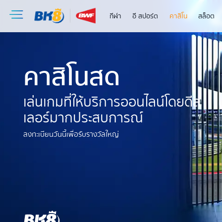
กีฬา
อี สปอร์ต
คาสิโน
สล็อต
คาสิโนสด
เล่นเกมที่ให้บริการออนไลน์โดยดีล
เลอร์มากประสบการณ์
ลงทะเบียนวันนี้เพื่อรับรางวัลใหญ่