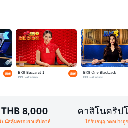
6,357,205.00
*a
2,774,939.00
n**7**
7,272,436.00
*e*
4,054,555.00
**h**a*s
1,908,096.00
*a**i
BK8 One BlackJack
BK8 Roulette
7,863,285.00
*t***o
ฮอต
ฮอต
PPLiveCasino
PPLiveCasino
8,762,908.00
u*40*
1,479,379.00
1***0*9*
THB 8,000
คาสิโนคริปโ
174,989.00
e**o*
โบนัสคุ้มครองรายสัปดาห์
ได้รับอนุญาตอย่างถูก
1,930,200.00
***r**m