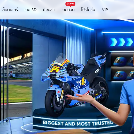
ล็อตเตอรี่
เกม 3D
ยิงปลา
เกมด่วน
โปรโมชั่น
VIP