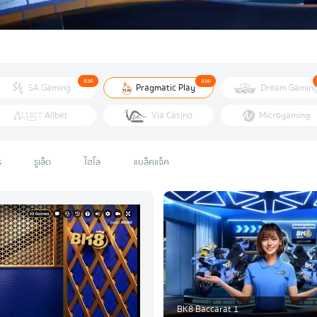
6,902,398.00
*om**n
ฮอต
ฮอต
SA Gaming
Pragmatic Play
Dream Gamin
5,196,936.00
*r*a*a1*33**6
Allbet
Via Casino
Microgaming
8,988,201.00
s**0*
ร
รูเล็ต
ไฮโล
แบล็คแจ็ค
8,202,001.00
*o**
7,458,008.00
6
6,171,152.00
**m**r*
4,936,450.00
nd**eo*
3,652,515.00
**3*9**
BK8 Baccarat 1