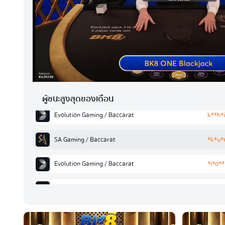
Evolution Gaming / Baccarat
*i*c*
Evolution Gaming / Roulette
c*s**
SA Gaming / SIC BO
s*ra*
SA Gaming / SIC BO
l*l*a*
Evolution Gaming / Baccarat
k**h*
ผู้ชนะสูงสุดของเดือน
SA Gaming / Baccarat
*k*u*
Evolution Gaming / Baccarat
*i*o*
EBET / Baccarat
j**n*
Dream Gaming E8 /Baccarat
*0*e*
SA Gaming / Baccarat
h*g*a