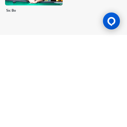
Sic Bo
ใบอนุญาตเกม
BK8 ดำเนินการโดยบริษัท Mettlemind Tech Ltd. หมายเลขจดทะเบียน
15779 ที่อยู่จดทะเบียน: ฮัมชาโก, เมืองมูตซามูดู, เกาะอองฌวน , สหภาพคอ
โมโรส BK8ได้รับใบอนุญาตและอยู่ภายใต้การกำกับดูแลโดยรัฐบาลเกาะอองฌ
วน สหภาพคอโมโรส ภายใต้ใบอนุญาตเลขที่ ALSI-202504032-FI2 BK8
ปฏิบัติตามข้อกำหนดและกฎระเบียบทางกฎหมายอย่างเคร่งครัด และได้รับ
อนุญาตให้ดำเนินกิจกรรมการเดิมพันทุกประเภทอย่างถูกต้องตามกฎหมาย