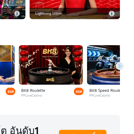
Lightning Storm
BK8 Speed Roulette
BK8 Vietnamese Speed Baccarat
ฮอต
ฮอต
PPLiveCasino
PPLiveCasino
ต อันดับ1