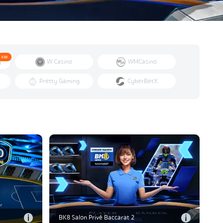
ฮอต
g
W Casino
WMCasino
Pretty Gaming
CyberBetX
BK8 Salon Privé Baccarat 2