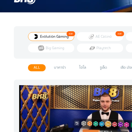
ฮอต
ฮอต
Evolution Gaming
AE Casino
SA Gaming / Dragon Tiger
*e*e*
Big Gaming
Playtech
SA Gaming / Baccarat
*a*a*
ALL
บาคาร่า
ไฮโล
รูเล็ต
เสือ มั
SA Gaming / Dragon Tiger
*a*o*
Allbet / Baccarat
i*mb*
Evolution Gaming / Baccarat
o*w**
SA Gaming / Baccarat
***r*f
SA Gaming / Baccarat
z**xi*