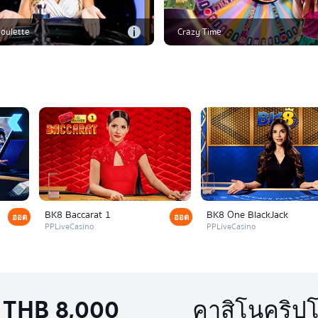
645,568.00
*l*
Roulette
Crazy Time
7,207,715.00
*n
2,682,055.00
*9
6,433,409.00
h***n
7,820,446.00
f**n*
2,186,722.00
n*
9,036,919.00
l**c**2*
BK8 One BlackJack
BK8 Roulette
ฮอต
ฮอต
PPLiveCasino
PPLiveCasino
8,833,759.00
m***6
6,531,711.00
h*t***a
4,701,226.00
in*18
THB 8,000
คาสิโนคริปโ