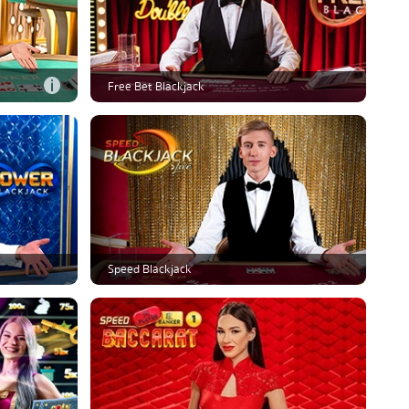
Free Bet Blackjack
Speed Blackjack