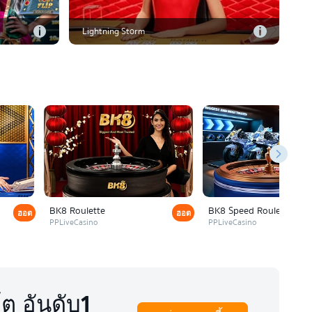
Lightning Storm
BK8 Speed Roulette
BK8 Vietnamese Speed Baccarat
ฮอต
ฮอต
PPLiveCasino
PPLiveCasino
ต อันดับ1