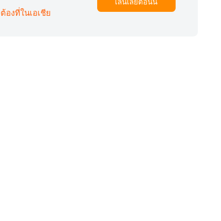
เล่นเลยตอนนี้
ต้องที่ในเอเชีย