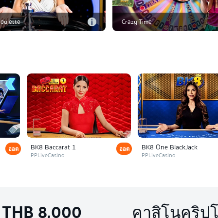
643,349.00
1,762,649.00
*a*2
Roulette
Crazy Time
908,903.00
*h**a*s
5,651,614.00
*e**n*
1,270,972.00
l*
1,497,375.00
i***h*m*6
299,109.00
***a*2
3,055,243.00
BK8 One BlackJack
BK8 Roulette
ฮอต
ฮอต
PPLiveCasino
PPLiveCasino
7,528,938.00
fi*a
6,957,625.00
h*o**a*
THB 8,000
คาสิโนคริปโ
9,421,883.00
b*o***s