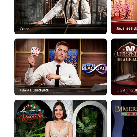
Evolution Gaming / Roulette
g*o*y
SA Gaming / Baccarat
*a*i*a
Japanese B
Craps
Evolution Gaming / Baccarat
*o*t*
EBET / Baccarat
t*pi**
Dream Gaming E8 /Baccarat
m*m*
SA Gaming / Baccarat
w*l**
Infinite Blackjack
Lightning B
Evolution Gaming / Baccarat
l*i*e*
EBET / Baccarat
l**s*i
Evolution Gaming / Roulette
j*r*z*
SA Gaming / SIC BO
j*a***