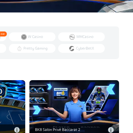
ฮอต
g
W Casino
WMCasino
Pretty Gaming
CyberBetX
BK8 Salon Privé Baccarat 2