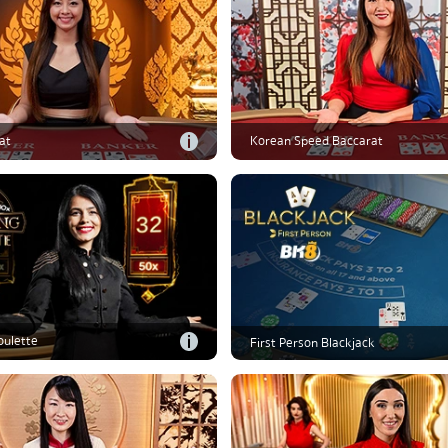
2,198,762.00
*1*
1,639,733.00
e***8
9,459,346.00
*m*n*6*
at
Korean Speed Baccarat
2,855,052.00
m*2*
1,810,332.00
9**31
1,549,798.00
**s*d**t*
7,156,513.00
*
oulette
First Person Blackjack
7,374,400.00
*l*k*
5,004,780.00
u*f