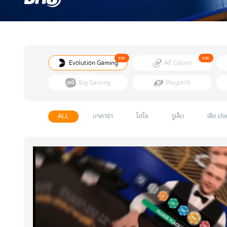
ฮอต
ฮอต
Evolution Gaming
AE Casino
Big Gaming
Playtech
ALL
บาคาร่า
ไฮโล
รูเล็ต
เสือ มั
Evolution Gaming / Baccarat
l*i*e*
EBET / Baccarat
l**s*i
Evolution Gaming / Roulette
j*r*z*
SA Gaming / SIC BO
j*a***
AE Casino / Baccarat
*e***