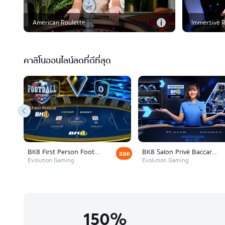
AE Casino / Baccarat
*e***
American Roulette
Immersive 
SA Gaming / Baccarat
*i*g*
คาสิโนออนไลน์สดที่ดีที่สุด
AE Casino / Baccarat
*j*cy
AE Casino / Baccarat
**i*m*
Allbet / Baccarat
*n*r*
SA Gaming / Baccarat
e*d*a
BK8 Salon Privé Baccarat 2
BK8 Baccarat 1
Evolution Gaming / Baccarat
*i*a*6
ฮอต
ฮอต
Evolution Gaming
PPLiveCasino
Allbet / Baccarat
r*ka**
SA Gaming / SIC BO
t*e**
150%
Allbet / Baccarat
*h*t*