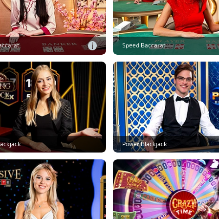
4,462,069.00
*r**c**0*i
6,372,573.00
*i*a
accarat
Speed Baccarat
1,577,692.00
*r*5**
6,900,486.00
*k
280,515.00
k*
5,261,809.00
o***5*
lackjack
Power Blackjack
8,066,986.00
t
8,491,398.00
**1*0*
7,341,477.00
i*
l**8