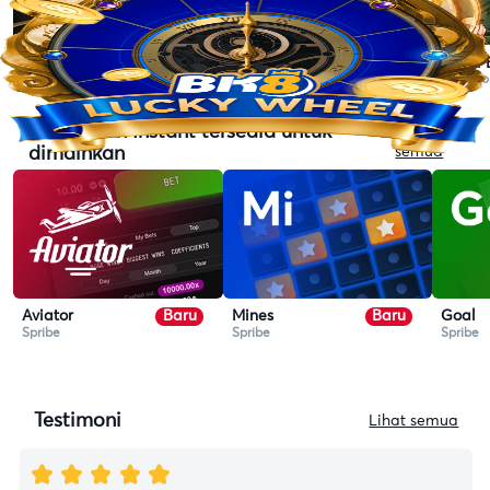
Popular
Popular
BK8 Salon Prive Baccarat
Lightning Roulette
Mega B
Evolution Gaming
Evolution Gaming
Evoluti
Permainan Instant tersedia untuk
Lihat
dimainkan
semua
Baru
Baru
Aviator
Mines
Goal
Spribe
Spribe
Spribe
Testimoni
Lihat semua