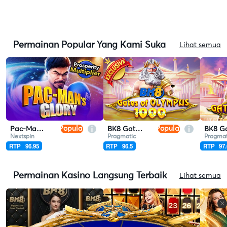
Permainan Popular Yang Kami Suka
Lihat semua
Popular
Popular
Pac-Man's Glory
BK8 Gates of Olympus 1000
Nextspin
Pragmatic
Pragmat
RTP
96.95
RTP
96.5
RTP
97
Permainan Kasino Langsung Terbaik
Lihat semua