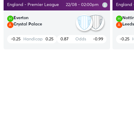
eague
22/08 - 02:00pm
England - Premier League
22/
Nottingham Forest
H
Leeds
A
.25
0.87
Odds
-0.99
-0.25
Handicap
0.25
0.95