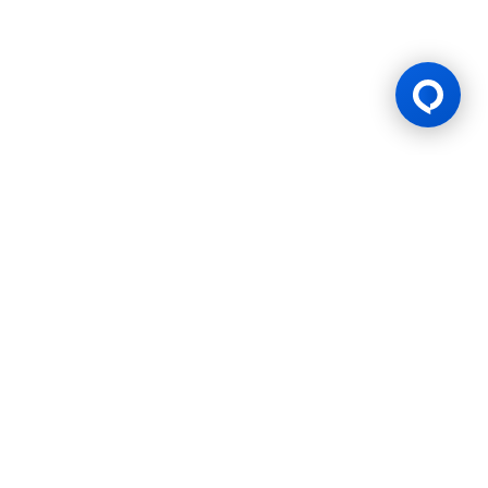
Malaysia
Pengsijilan