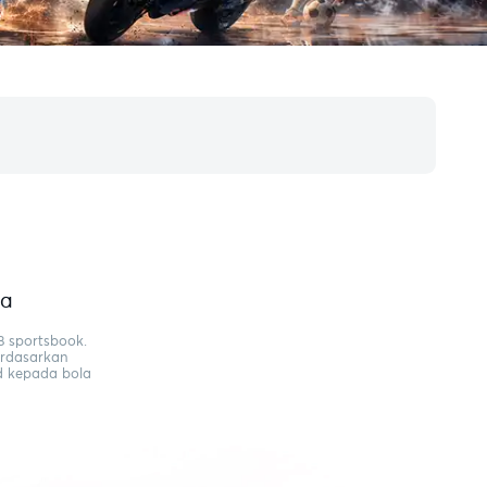
ia
 sportsbook.
erdasarkan
d kepada bola