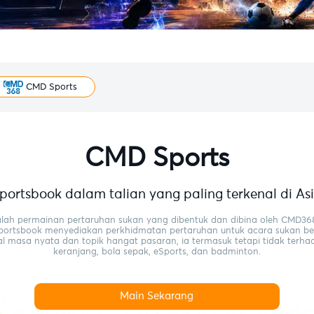
CMD Sports
CMD Sports
portsbook dalam talian yang paling terkenal di As
alah permainan pertaruhan sukan yang dibentuk dan dibina oleh CMD368
ortsbook menyediakan perkhidmatan pertaruhan untuk acara sukan b
al masa nyata dan topik hangat pasaran, ia termasuk tetapi tidak terha
keranjang, bola sepak, eSports, dan badminton.
Main Sekarang