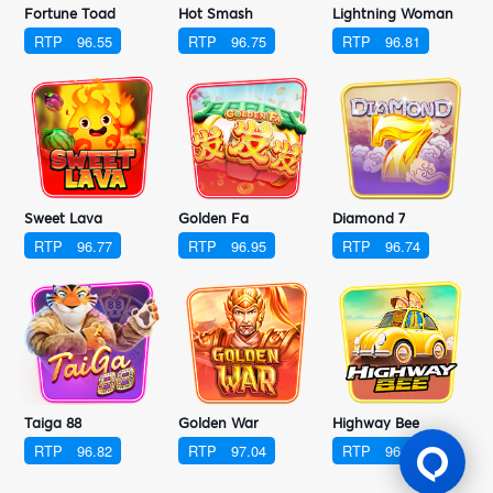
Fortune Toad
Hot Smash
Lightning Woman
RTP
96.55
RTP
96.75
RTP
96.81
Sweet Lava
Golden Fa
Diamond 7
RTP
96.77
RTP
96.95
RTP
96.74
Taiga 88
Golden War
Highway Bee
RTP
96.82
RTP
97.04
RTP
96.83