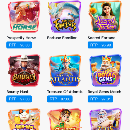
Prosperity Horse
Fortune Familiar
Sacred Fortune
RTP
96.83
RTP
96.98
Bounty Hunt
Treasure Of Atlantis
Royal Gems Match
RTP
97.03
RTP
97.06
RTP
97.01