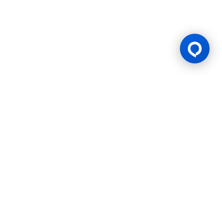
Lesen Permainan
BK8 diuruskan oleh Mettlemind Tech Ltd., nombor pendaftaran:
15779, dengan alamat berdaftar di Hamchako, Mutsamudu,
Pulau Autonomi Anjouan, Kesatuan Comoros. BK8 berlesen dan
dikawal selia oleh Kerajaan Pulau Autonomi Anjouan, Kesatuan