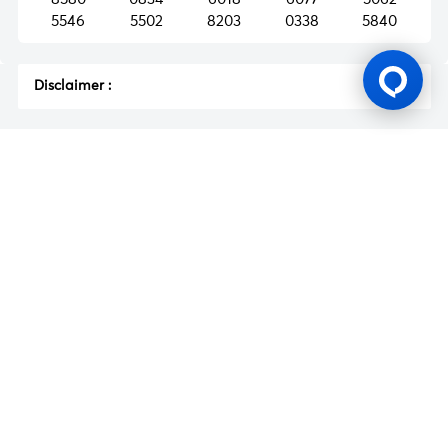
5546
5502
8203
0338
5840
Disclaimer
:
Lesen Permainan
BK8 diuruskan oleh Mettlemind Tech Ltd., nombor pendaftaran:
15779, dengan alamat berdaftar di Hamchako, Mutsamudu,
Pulau Autonomi Anjouan, Kesatuan Comoros. BK8 berlesen dan
dikawal selia oleh Kerajaan Pulau Autonomi Anjouan, Kesatuan
Comoros dan beroperasi dengan Lesen No.: ALSI-202504032-
FI2. BK8 telah mematuhi semua keperluan peraturan dan