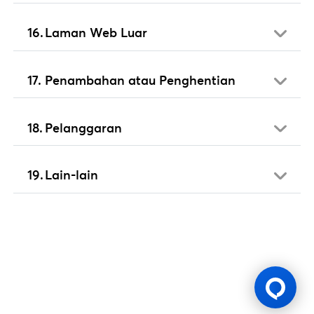
Laman Web Luar
Penambahan atau Penghentian
Pelanggaran
Lain-lain