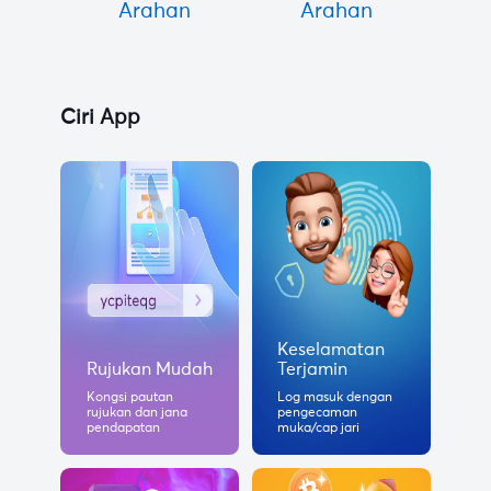
Arahan
Arahan
Ciri App
Keselamatan
Rujukan Mudah
Terjamin
Kongsi pautan
Log masuk dengan
rujukan dan jana
pengecaman
pendapatan
muka/cap jari