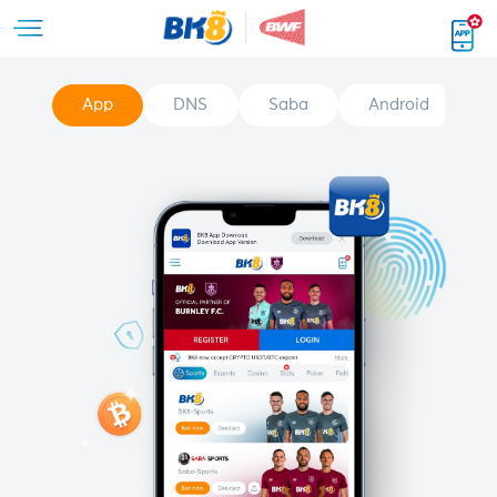
App
DNS
Saba
Android