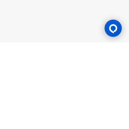
Lesen Permainan
BK8 diuruskan oleh Mettlemind Tech Ltd., nombor pendaftaran:
15779, dengan alamat berdaftar di Hamchako, Mutsamudu,
Pulau Autonomi Anjouan, Kesatuan Comoros. BK8 berlesen dan
dikawal selia oleh Kerajaan Pulau Autonomi Anjouan, Kesatuan