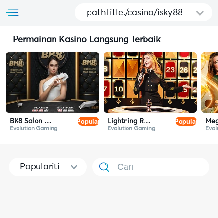
pathTitle./casino/isky88
Permainan Kasino Langsung Terbaik
Popular
Popular
BK8 Salon Prive Baccarat
Lightning Roulette
Meg
Evolution Gaming
Evolution Gaming
Evol
Populariti