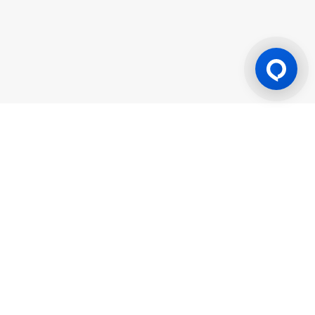
Lesen Permainan
BK8 diuruskan oleh Mettlemind Tech Ltd., nombor pendaftaran:
15779, dengan alamat berdaftar di Hamchako, Mutsamudu,
Pulau Autonomi Anjouan, Kesatuan Comoros. BK8 berlesen dan
dikawal selia oleh Kerajaan Pulau Autonomi Anjouan, Kesatuan