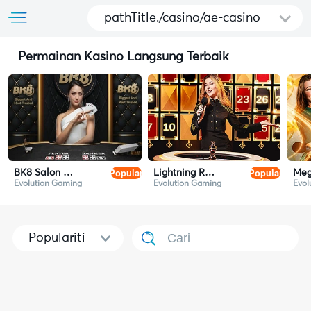
pathTitle./casino/ae-casino
Permainan Kasino Langsung Terbaik
Popular
Popular
BK8 Salon Prive Baccarat
Lightning Roulette
Meg
Evolution Gaming
Evolution Gaming
Evol
Populariti