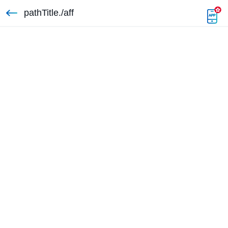
pathTitle./aff