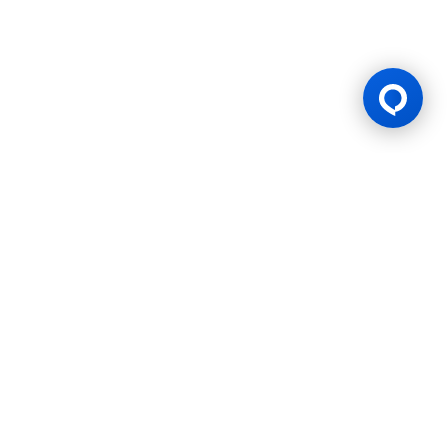
Lesen Permainan
BK8 diuruskan oleh Mettlemind Tech Ltd., nombor pendaftaran:
15779, dengan alamat berdaftar di Hamchako, Mutsamudu,
Pulau Autonomi Anjouan, Kesatuan Comoros. BK8 berlesen dan
dikawal selia oleh Kerajaan Pulau Autonomi Anjouan, Kesatuan