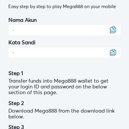
Easy step by step to play Mega888 on your mobile
Nama Akun
Kata Sandi
Step 1
Transfer funds into Mega888 wallet to get
your login ID and password on the below
section of this page.
Step 2
Download Mega888 from the download link
below.
Step 3