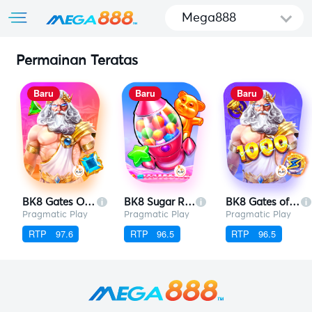
Mega888
Permainan Teratas
Baru
Baru
Baru
BK8 Gates Of Olympus
BK8 Sugar Rush
BK8 Gates of Olympus 1000
Pragmatic Play
Pragmatic Play
Pragmatic Play
RTP
97.6
RTP
96.5
RTP
96.5