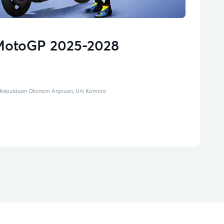
 MotoGP 2025-2028
ah Kepulauan Otonom Anjouan, Uni Komoro