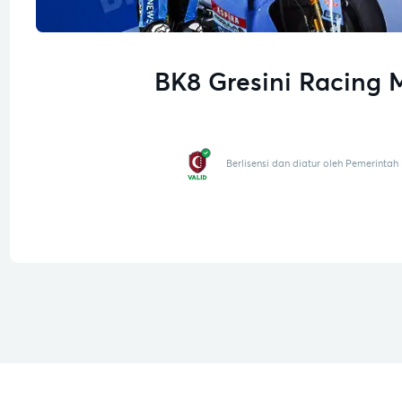
BK8 Gresini Racing
Berlisensi dan diatur oleh Pemerint