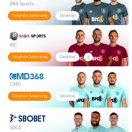
BK8 Sports
Taruhan Sekarang
Desktop
IBC
Taruhan Sekarang
Desktop
CMD
Taruhan Sekarang
Desktop
SBO2