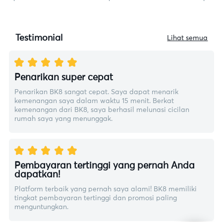
Testimonial
Lihat semua
Penarikan super cepat
Penarikan BK8 sangat cepat. Saya dapat menarik
kemenangan saya dalam waktu 15 menit. Berkat
kemenangan dari BK8, saya berhasil melunasi cicilan
rumah saya yang menunggak.
Pembayaran tertinggi yang pernah Anda
dapatkan!
Platform terbaik yang pernah saya alami! BK8 memiliki
tingkat pembayaran tertinggi dan promosi paling
menguntungkan.