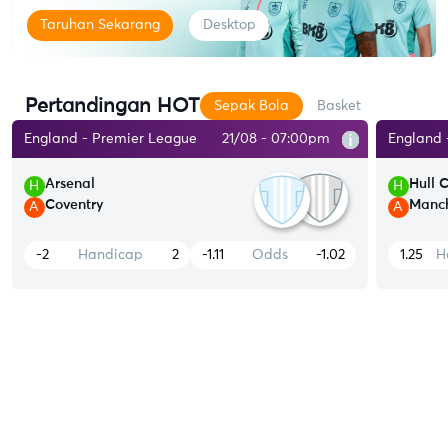
Taruhan Sekarang
Desktop
Pertandingan HOT
Sepak Bola
Basket
England - Premier League
21/08 - 07:00pm
England 
Arsenal
Hull C
H
H
Coventry
Manch
A
A
-2
Handicap
2
-1.11
Odds
-1.02
1.25
H