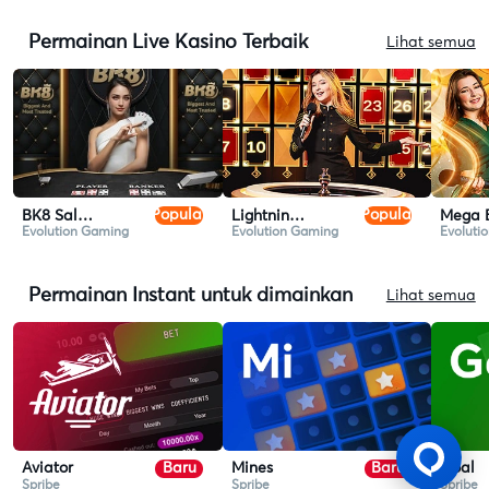
Permainan Live Kasino Terbaik
Lihat semua
Popular
Popular
BK8 Salon Prive Baccarat
Lightning Roulette
Mega B
Evolution Gaming
Evolution Gaming
Evoluti
Permainan Instant untuk dimainkan
Lihat semua
Baru
Baru
Aviator
Mines
Goal
Spribe
Spribe
Spribe