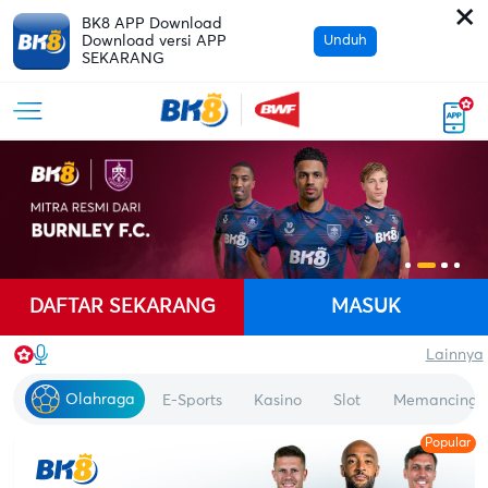
×
BK8 APP Download
Download versi APP
Unduh
SEKARANG
DAFTAR SEKARANG
MASUK
Lainnya
Bermainlah dengan bertanggung jawab dan nikmati pengalam
Olahraga
E-Sports
Kasino
Slot
Memancing
Popular