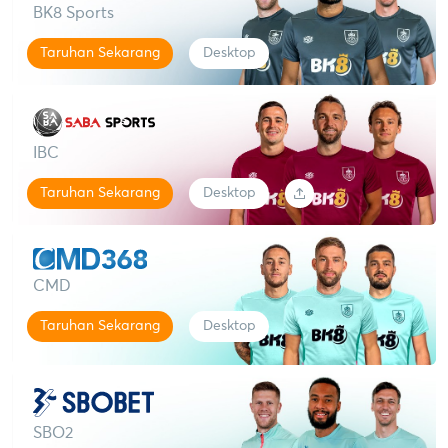
BK8 Sports
Taruhan Sekarang
Desktop
IBC
Taruhan Sekarang
Desktop
CMD
Taruhan Sekarang
Desktop
SBO2