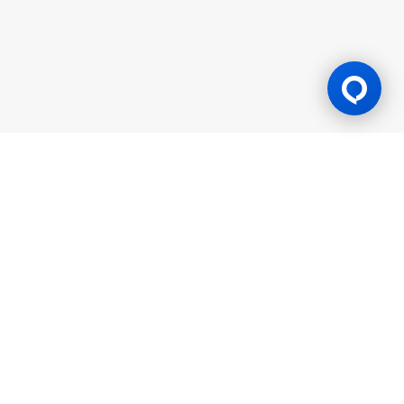
Lesen Permainan
BK8 dioperasikan oleh Mettlemind Tech Ltd., dengan nomor
registrasi: 15779, dan alamat terdaftar di Hamchako,
Mutsamudu, Pulau Otonom Anjouan, Uni Komoro. BK8
berlisensi dan teregulasi oleh Pemerintah Pulau Otonom